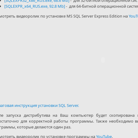
[SQLEXPR32_x86_RUS.exe, 68.6 Мb]
- для 32-битной операционной сис
[SQLEXPR_x64_RUS.exe, 92.8 Мb]
- для 64-битной операционной систе
мотреть видеоролик по установке MS SQL Server Express Edition на
YouT
аговая инструкция установки SQL Server.
ле запуска дистрибутива на Ваш компьютер будет скопирована 
остаточно для корректной работы программы. Также необходимо 
граммы, которые делаются один раз.
мотреть видеоролик по установке программы на
YouTube
.