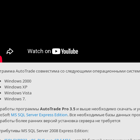
грамма AutoTrade совместима со следующими операционными систем
Windows 2000
Windows XP
Windows Vista
Windows 7.
 работы программы
AutoTrade Pro 3.5
и выше необходимо скачать и ус
roSoft
MS SQL Server Express Edition
. Все необходимые базы данных про
 работы более ранних версий установка сервера не требуется
рибутивы MS SQL Server 2008 Express Edition: