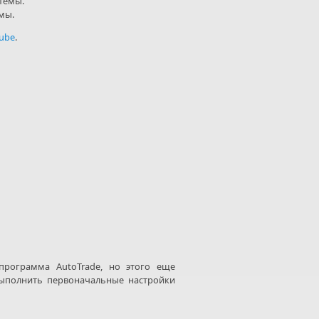
темы.
мы.
ube
.
программа AutoTrade, но этого еще
выполнить первоначальные настройки