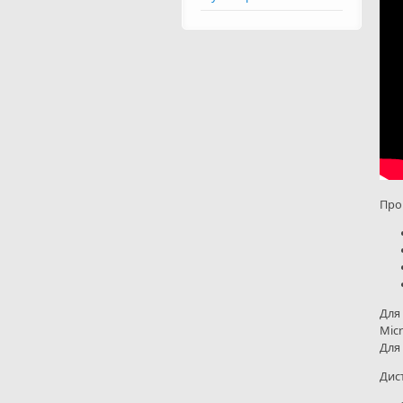
Про
Для
Mic
Для
Дист