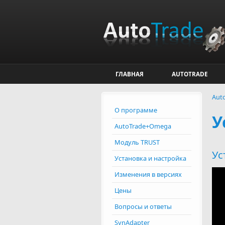
Перейти к основному содержанию
ГЛАВНАЯ
AUTOTRADE
Aut
О программе
У
AutoTrade+Omega
Модуль TRUST
Ус
Установка и настройка
Изменения в версиях
Цены
Вопросы и ответы
SynAdapter