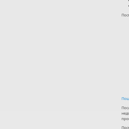
Пос
Пош
Пос
нед
про
Пос