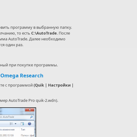
новить программу в выбранную папку.
лчанию, то есть
C:\AutoTrade
. После
мма AutoTrade. Далее необходимо
я один раз.
нный при покупке программы.
к Omega Research
екте с программой
(Quik | Настройки |
ер AutoTrade Pro quik-2.wdn).